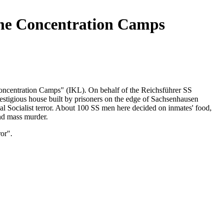
The Concentration Camps
f Concentration Camps" (IKL). On behalf of the Reichsführer SS
estigious house built by prisoners on the edge of Sachsenhausen
al Socialist terror. About 100 SS men here decided on inmates' food,
nd mass murder.
or".