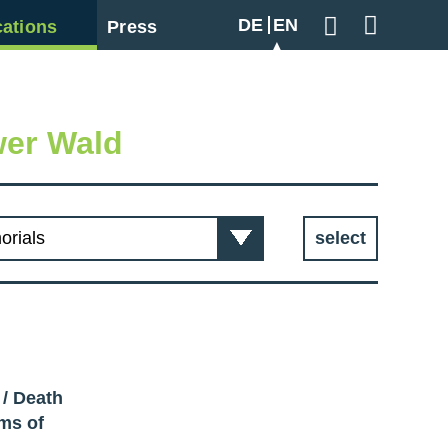
DE
EN
cations
Press
Geben Sie hier
er Wald
select
/
Death
ims of