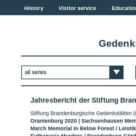
Go back to overview
History
Visitor service
Educatio
Gedenk
Jahresbericht der Stiftung Br
Stiftung Brandenburgische Gedenkstätten (
Oranienburg 2020 |
Sachsenhausen Mem
March Memorial in Below Forest
/
Leisti
Euthanasia Murders
/
Brandenburg-Görd