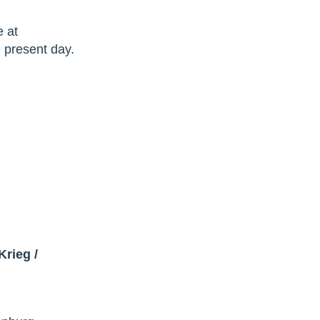
e at
 present day.
 Krieg
/