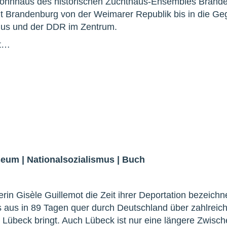
wohnhaus des historischen Zuchthaus-Ensembles Brand
lt Brandenburg von der Weimarer Republik bis in die Ge
smus und der DDR im Zentrum.
ht…
seum
|
Nationalsozialismus
|
Buch
in Gisèle Guillemot die Zeit ihrer Deportation bezeichn
s aus in 89 Tagen quer durch Deutschland über zahlreic
 Lübeck bringt. Auch Lübeck ist nur eine längere Zwisc