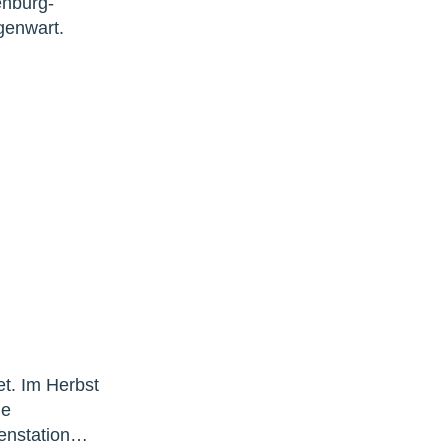
enburg-
genwart.
et. Im Herbst
he
henstation…