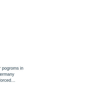
r pogroms in
 Germany
e forced…