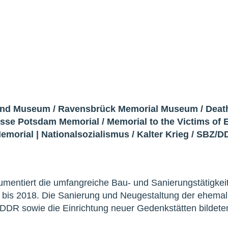
and Museum
/
Ravensbrück Memorial Museum
/
Deat
asse Potsdam Memorial
/
Memorial to the Victims of 
emorial
|
Nationalsozialismus
/
Kalter Krieg
/
SBZ/D
umentiert die umfangreiche Bau- und Sanierungstätigkeit
bis 2018. Die Sanierung und Neugestaltung der ehemal
DDR sowie die Einrichtung neuer Gedenkstätten bildet