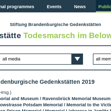
nal programmes
Events
News
Publi
Stiftung Brandenburgische Gedenkstätten
stätte
Todesmarsch im Below
andenburgische Gedenkstätten 2019
Hrsg.)
orial and Museum
/
Ravensbrück Memorial Museum
kowstrasse Potsdam Memorial
/
Memorial to the Vict
en Prison Memorial
/
Memorial Lieberose in Jamlitz
|