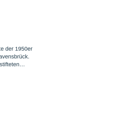
te der 1950er
avensbrück.
stifteten…