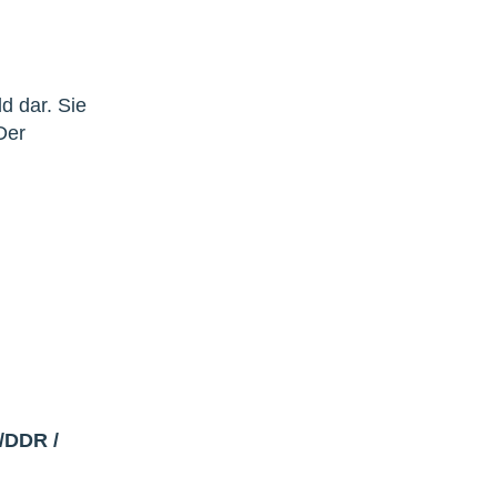
ld dar. Sie
Der
/DDR
/