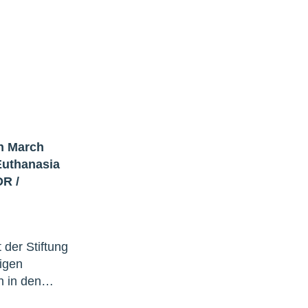
h March
Euthanasia
DR
/
 der Stiftung
igen
en in den…